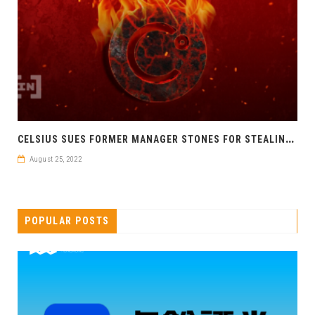
C
ELSIUS SUES FORMER MANAGER STONES FOR STEALING MILLIONS
August 25, 2022
POPULAR POSTS