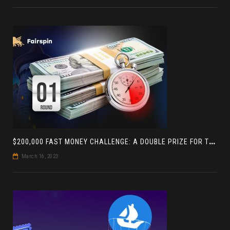
$
200,000 FAST MONEY CHALLENGE: A DOUBLE PRIZE FOR THE LEADER BASED ON 4 TOURNAMENTS
March 16, 2023