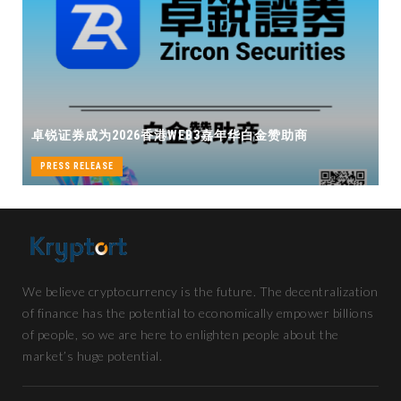
卓锐证券即将
券成为2026香港WEB3嘉年华白金赞助商
机遇
S RELEASE
PRESS RELEA
We believe cryptocurrency is the future. The decentralization
of finance has the potential to economically empower billions
of people, so we are here to enlighten people about the
market’s huge potential.