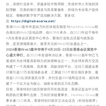
台，深耕行业多年、穿越多轮牛熊周期，凭借对华人市场的深
刻理解、完善的银行通道与高质量服务，持续为专业客户提供
稳定、顺畅的数字资产流动解决方案。更多信
息:
https://digitalreserve.net/
香港Web3嘉年华是由万向区块链实验室与HashKey Group联
合推出的Web3活动品牌，由W3ME承办，自2023年起于每年
4月在香港会议展览中心举办，聚焦行业热点话题与政策趋
势，是亚洲规模最大、最受关注的Web3行业盛会之一。
2026
香港Web3嘉年华
将于4月20日-23日在香港会议展览中
心盛大举行。
自2023年首届举办以来，香港Web3嘉年华已飞
速成长为全球最具影响力的加密峰会之一，为全球东西方交流
构建了一个高规格、高质量、高纵深的平台。过往三届盛会累
计吸引超10万名现场参会者，汇聚超350个前沿项目参加，邀
请超1200位演讲嘉宾分享，并衍生超400场周边活动，成功构
建了一个以大会为核心、辐射全港的活力生态圈。
目前，香港特别行政区财政司司长陈茂波，香港证监会中介机
构部执行董事叶志衡，万向区块链董事长、Hashkey Group董
事长兼CEO肖风，香港特别行政区立法会议员（科技创新界）