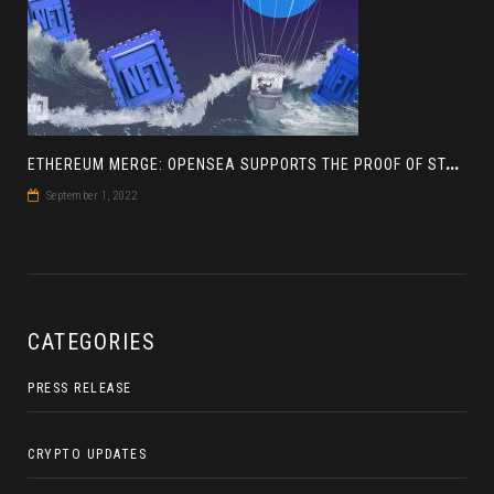
E
THEREUM MERGE: OPENSEA SUPPORTS THE PROOF OF STAKE BLOCKCHAIN
September 1, 2022
CATEGORIES
PRESS RELEASE
CRYPTO UPDATES