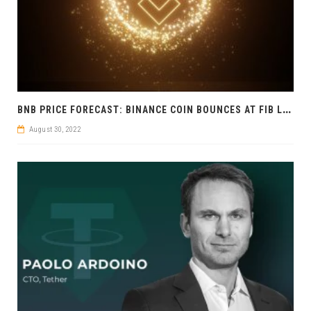
B
NB PRICE FORECAST: BINANCE COIN BOUNCES AT FIB LEVEL
August 30, 2022