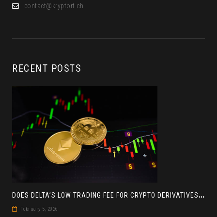
contact@kryptort.ch
RECENT POSTS
D
OES DELTA’S LOW TRADING FEE FOR CRYPTO DERIVATIVES ACTUALLY HELP YOU MAKE MORE PROFIT? AN INSIGHT
February 5, 2026