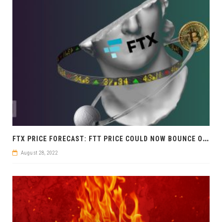
F
TX PRICE FORECAST: FTT PRICE COULD NOW BOUNCE OFF BULLISH
August 28, 2022